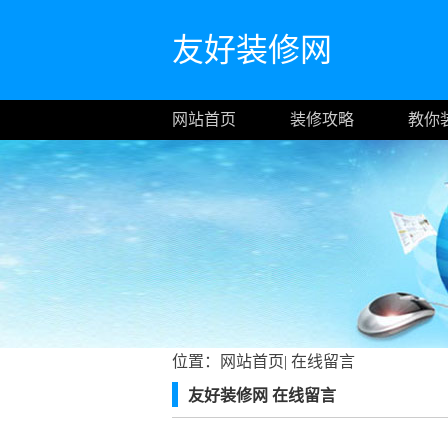
友好装修网
网站首页
装修攻略
教你
位置：
网站首页
|
在线留言
友好装修网 在线留言